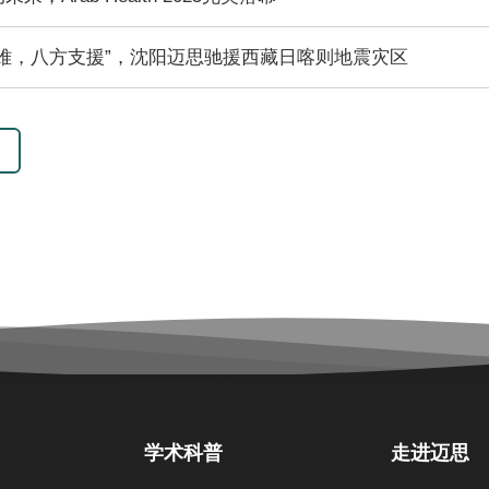
难，八方支援”，沈阳迈思驰援西藏日喀则地震灾区
学术科普
走进迈思